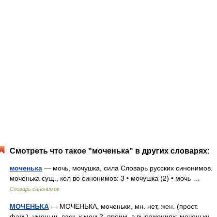
Смотреть что такое "моченька" в других словарях:
моченька
— мочь, мочушка, сила Словарь русских синонимов.
моченька сущ., кол во синонимов: 3 • мочушка (2) • мочь …
Словарь синонимов
МОЧЕНЬКА
— МОЧЕНЬКА, моченьки, мн. нет, жен. (прост.
фам.). уменьш. ласк. к мочь2, преим. в выражениях: моченьки