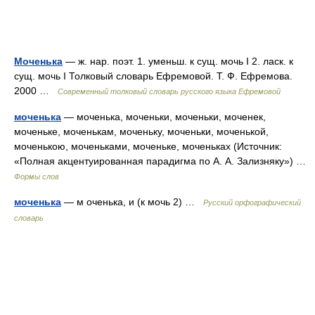
Моченька
— ж. нар. поэт. 1. уменьш. к сущ. мочь I 2. ласк. к
сущ. мочь I Толковый словарь Ефремовой. Т. Ф. Ефремова.
2000 …
Современный толковый словарь русского языка Ефремовой
моченька
— моченька, моченьки, моченьки, моченек,
моченьке, моченькам, моченьку, моченьки, моченькой,
моченькою, моченьками, моченьке, моченьках (Источник:
«Полная акцентуированная парадигма по А. А. Зализняку») …
Формы слов
моченька
— м оченька, и (к мочь 2) …
Русский орфографический
словарь