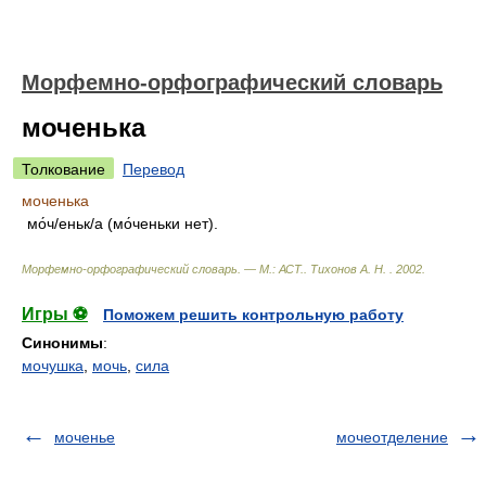
Морфемно-орфографический словарь
моченька
Толкование
Перевод
моченька
мо́ч/еньк/а (мо́ченьки нет).
Морфемно-орфографический словарь. — М.: АСТ.
.
Тихонов А. Н.
.
2002
.
Игры ⚽
Поможем решить контрольную работу
Синонимы
:
мочушка
,
мочь
,
сила
моченье
мочеотделение